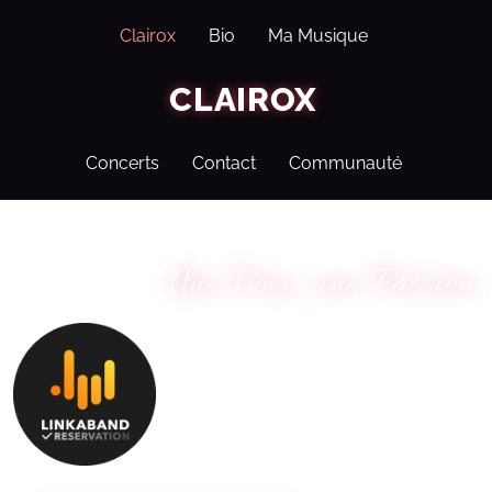
Clairox
Bio
Ma Musique
CLAIROX
Concerts
Contact
Communauté
Une Voix, une Passion