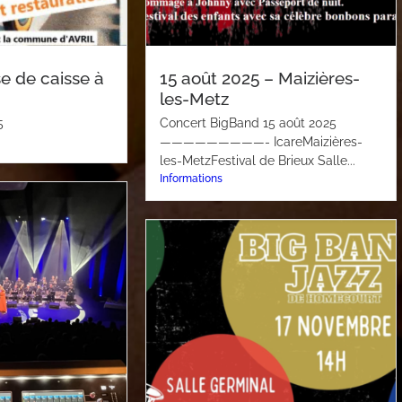
e de caisse à
15 août 2025 – Maizières-
les-Metz
5
Concert BigBand 15 août 2025
—————————- IcareMaizières-
les-MetzFestival de Brieux Salle...
Informations