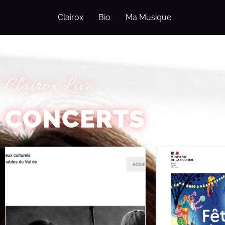
Clairox
Bio
Ma Musique
Concerts
Clairox Live
CONCERTS