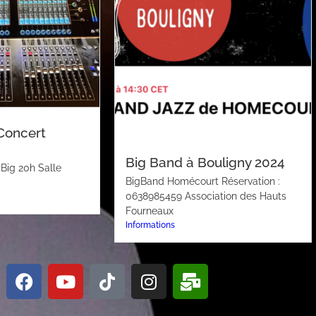
Concert
Big Band à Bouligny 2024
Big 20h Salle
BigBand Homécourt Réservation :
0638985459 Association des Hauts
Fourneaux
Informations