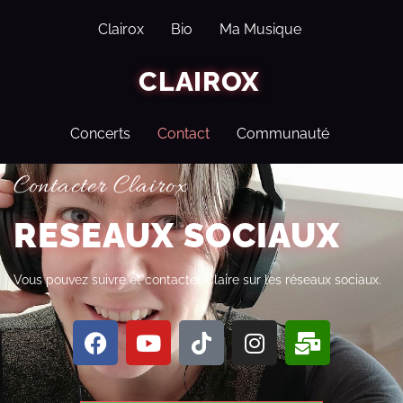
Clairox
Bio
Ma Musique
CLAIROX
Concerts
Contact
Communauté
Contacter Clairox
RESEAUX SOCIAUX
Vous pouvez suivre et contacter Claire sur les réseaux sociaux.