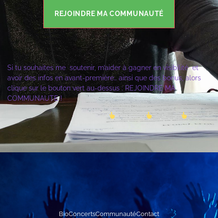
REJOINDRE MA COMMUNAUTÉ
Si tu souhaites me soutenir, m’aider à gagner en visibilité et
avoir des infos en avant-première… ainsi que des bonus, alors
clique sur le bouton vert au-dessus : REJOINDRE MA
COMMUNAUTE !
Bio
Concerts
Communauté
Contact