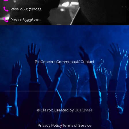
Résa: 0681782023
Résa: 0659367102
Bio
Concerts
Communauté
Contact
© Clairox. Created by
DualBytes
Privacy Policy
Terms of Service