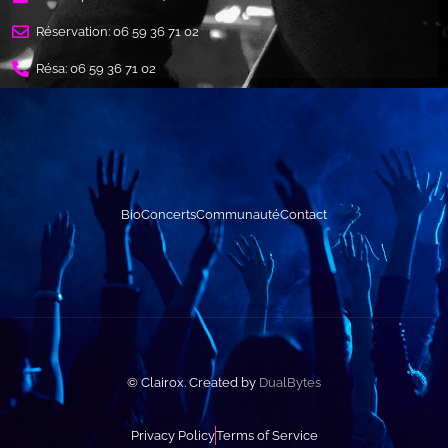
Réservation: 06 59 36 71 02
Résa:
06 59 36 71 02
Bio
Concerts
Communauté
Contact
© Clairox. Created by
DualBytes
Privacy Policy
Terms of Service