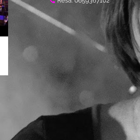
Résa: 0659367102