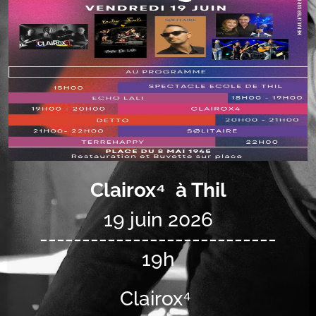
Clairox⁴ à Thil
19 juin 2026
----------------------------
19h
Clairox⁴