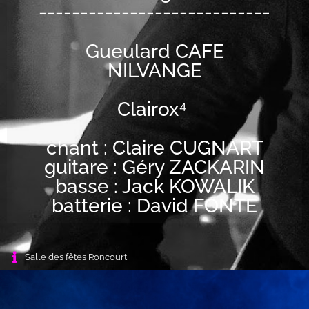
----------------------------
Gueulard CAFE
NILVANGE
Clairox⁴
chant : Claire CUGNART
guitare : Géry ZACKARIN
basse : Jack KOWALIK
batterie : David FONTE
Salle des fêtes Roncourt