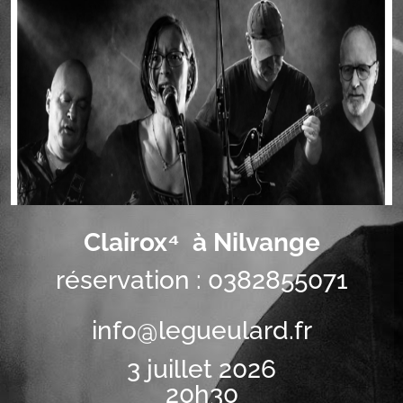
Clairox⁴ à Nilvange
réservation : 0382855071
info@legueulard.fr
3 juillet 2026
20h30